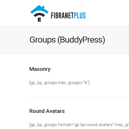
Groups (BuddyPress)
Masonry
[gp_bp_groups max_groups=”6″]
Round Avatars
[gp_bp_groups format=”gp-bp-round-avatars” max_grou