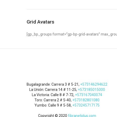
Grid Avatars
[gp_bp_groups format=”gp-bp-grid-avatars” max_group
Bugalagrande: Carrera 3 # 5-21,
+573146294622
La Unión: Carrera 14 # 11-25,
+573185015000
La Victoria: Calle 8 # 7-72,
+573167040074
Toro: Carrera 2 # 5-40,
+573182801080
Yumbo: Calle 9 # 5-58,
+573245717175
Copyright © 2020
fibranetplus.com